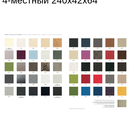
4-местный 240х42х64